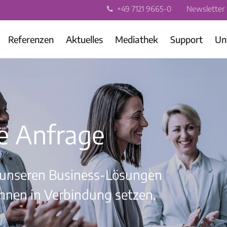
+49 7121 9665-0
Newsletter
Referenzen
Aktuelles
Mediathek
Support
Un
re Anfrage
n unseren Business-Lösungen
hnen in Verbindung setzen.