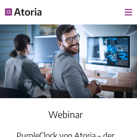
Webinar
PurpleClock
von Atoria – der