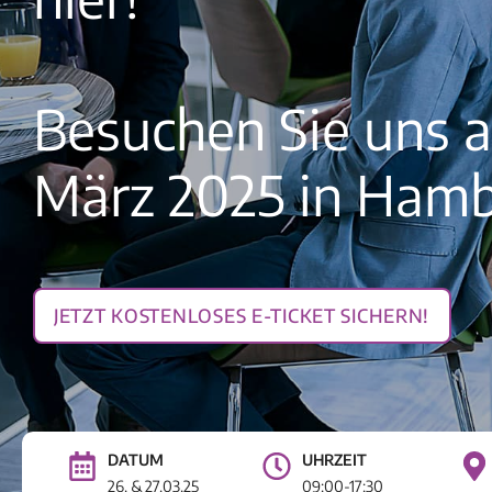
Besuchen Sie uns a
März 2025 in Ham
Jetzt kostenloses E-Ticket sichern!
DATUM
UHRZEIT
26. & 27.03.25
09:00-17:30