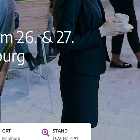
m 26. & 27.
burg
ORT
STAND
Hamburg
D.22, Halle A1