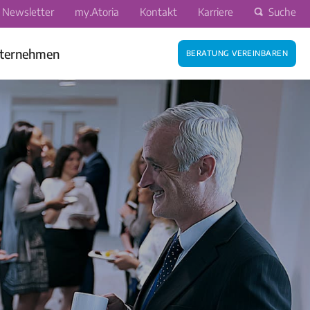
Newsletter
my.Atoria
Kontakt
Karriere
Suche
ternehmen
Beratung vereinbaren