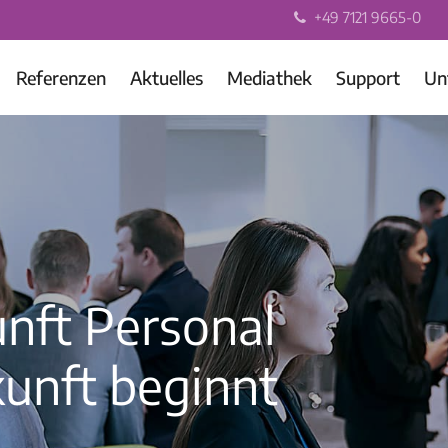
+49 7121 9665-0
Referenzen
Aktuelles
Mediathek
Support
Un
unft Personal
unft beginnt